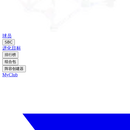
球员
SBC
进化
目标
排行榜
组合包
阵容创建器
MyClub