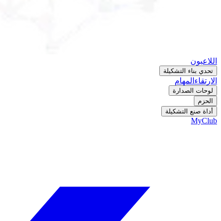
اللاعبون
تحدي بناء التشكيلة
الارتقاء
المهام
لوحات الصدارة
الحزم
أداة صنع التشكيلة
MyClub