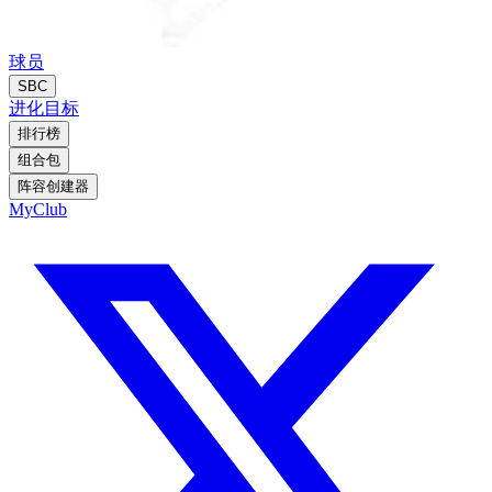
球员
SBC
进化
目标
排行榜
组合包
阵容创建器
MyClub