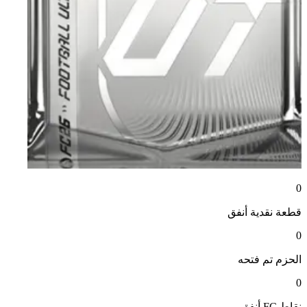
0
قطعة نقدية
أنفق
0
الحزم
تم فتحه
0
نقاط FC
أنفق