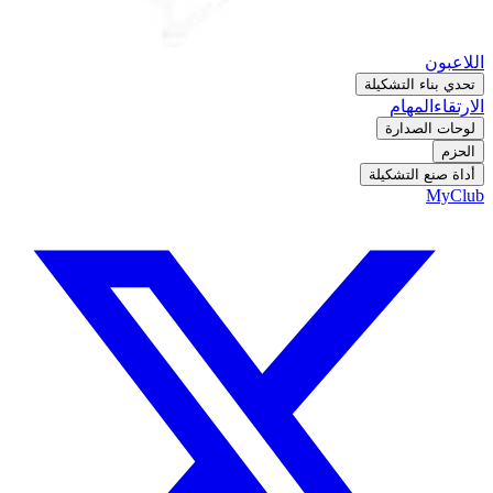
اللاعبون
تحدي بناء التشكيلة
الارتقاء
المهام
لوحات الصدارة
الحزم
أداة صنع التشكيلة
MyClub