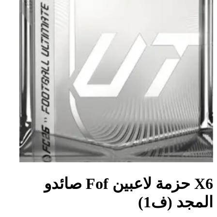
X6 حزمة لاعبين Fof صائدو
المجد (ف1)