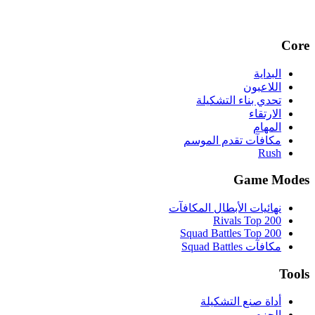
Core
البداية
اللاعبون
تحدي بناء التشكيلة
الارتقاء
المهام
مكافآت تقدم الموسم
Rush
Game Modes
نهائيات الأبطال المكافآت
Rivals Top 200
Squad Battles Top 200
مكافآت Squad Battles
Tools
أداة صنع التشكيلة
الحزم