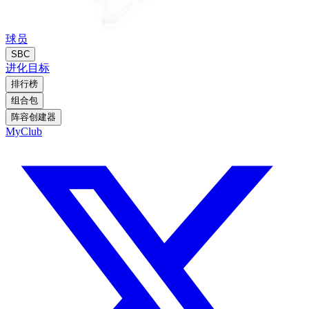
球员
SBC
进化
目标
排行榜
组合包
阵容创建器
MyClub