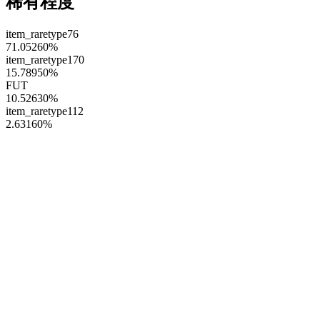
稀有程度
item_raretype76
71.05260
%
item_raretype170
15.78950
%
FUT
10.52630
%
item_raretype112
2.63160
%