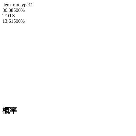
item_raretype11
86.38500
%
TOTS
13.61500
%
概率