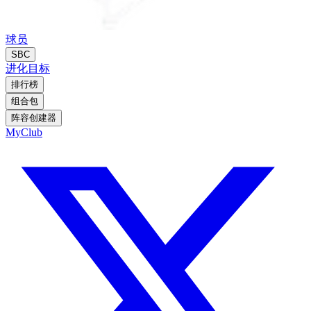
球员
SBC
进化
目标
排行榜
组合包
阵容创建器
MyClub