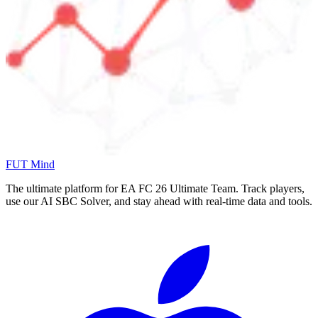
FUT Mind
The ultimate platform for EA FC
26
Ultimate Team. Track players,
use our AI SBC Solver, and stay ahead with real-time data and tools.