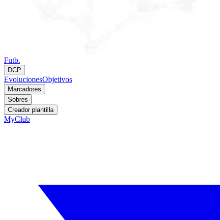
Futb.
DCP
Evoluciones
Objetivos
Marcadores
Sobres
Creador plantilla
MyClub