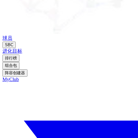
球员
SBC
进化
目标
排行榜
组合包
阵容创建器
MyClub