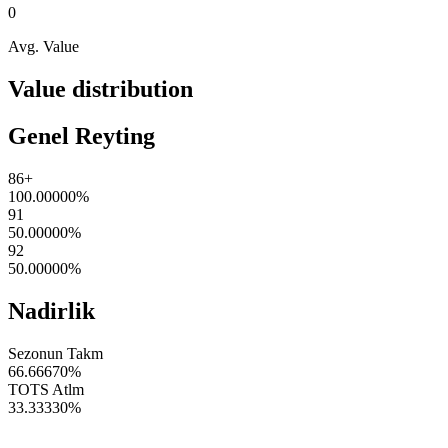
0
Avg. Value
Value distribution
Genel Reyting
86+
100.00000
%
91
50.00000
%
92
50.00000
%
Nadirlik
Sezonun Takm
66.66670
%
TOTS Atlm
33.33330
%