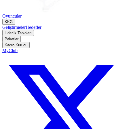
Oyuncular
KKG
Geliştirmeler
Hedefler
Liderlik Tabloları
Paketler
Kadro Kurucu
MyClub