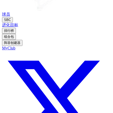
球员
SBC
进化
目标
排行榜
组合包
阵容创建器
MyClub