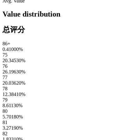
Avg. Value
Value distribution
总评分
86+
0.41000
%
75
20.34530
%
76
26.19630
%
77
20.03620
%
78
12.38410
%
79
8.61130
%
80
5.70180
%
81
3.27190
%
82
1.83310
%