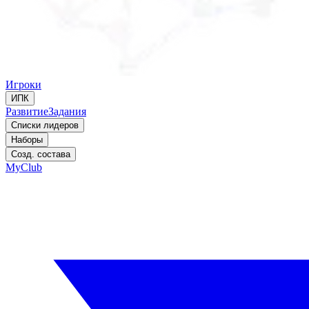
Игроки
ИПК
Развитие
Задания
Списки лидеров
Наборы
Созд. состава
MyClub