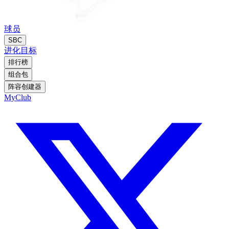
球员
SBC
进化
目标
排行榜
组合包
阵容创建器
MyClub