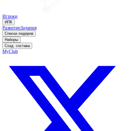
Игроки
ИПК
Развитие
Задания
Списки лидеров
Наборы
Созд. состава
MyClub