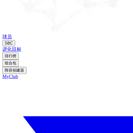
球员
SBC
进化
目标
排行榜
组合包
阵容创建器
MyClub