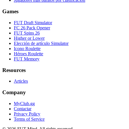
Jugadores más baratos por clasificación
Games
FUT Draft Simulator
FC 26 Pack Opener
FUT Spins 26
Higher or Lower
Elección de artículo Simulator
Icono Roulette
Héroes Roulette
FUT Memory
Resources
Articles
Company
MyClub.gg
Contactar
Privacy Policy
Terms of Service
©
2026
FUT Mind. All rights reserved.