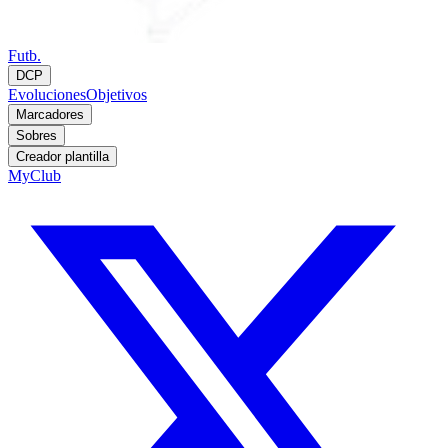
Futb.
DCP
Evoluciones
Objetivos
Marcadores
Sobres
Creador plantilla
MyClub