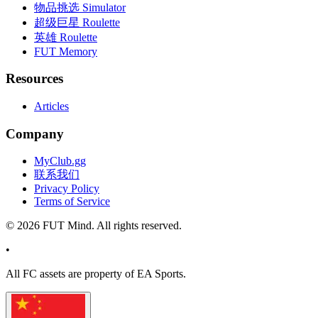
物品挑选 Simulator
超级巨星 Roulette
英雄 Roulette
FUT Memory
Resources
Articles
Company
MyClub.gg
联系我们
Privacy Policy
Terms of Service
©
2026
FUT Mind. All rights reserved.
•
All
FC
assets are property of EA Sports.