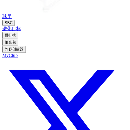
球员
SBC
进化
目标
排行榜
组合包
阵容创建器
MyClub