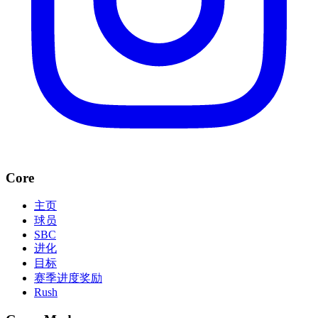
Core
主页
球员
SBC
进化
目标
赛季进度奖励
Rush