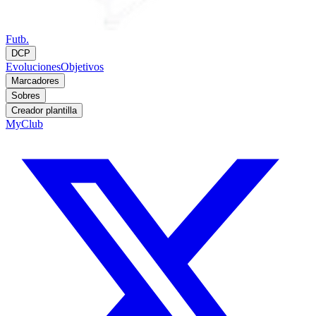
Futb.
DCP
Evoluciones
Objetivos
Marcadores
Sobres
Creador plantilla
MyClub