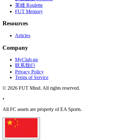
英雄 Roulette
FUT Memory
Resources
Articles
Company
MyClub.gg
联系我们
Privacy Policy
Terms of Service
©
2026
FUT Mind. All rights reserved.
•
All
FC
assets are property of EA Sports.