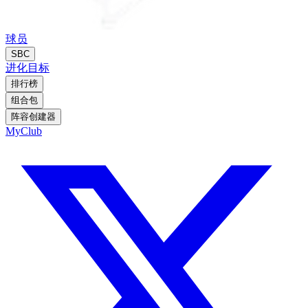
球员
SBC
进化
目标
排行榜
组合包
阵容创建器
MyClub