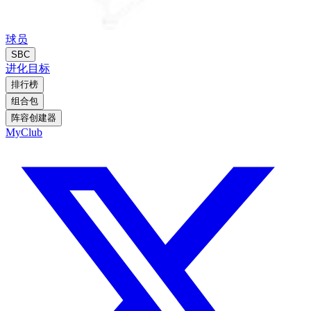
球员
SBC
进化
目标
排行榜
组合包
阵容创建器
MyClub