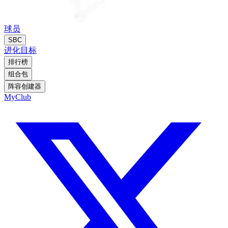
球员
SBC
进化
目标
排行榜
组合包
阵容创建器
MyClub