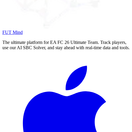
FUT Mind
The ultimate platform for EA FC
26
Ultimate Team. Track players,
use our AI SBC Solver, and stay ahead with real-time data and tools.