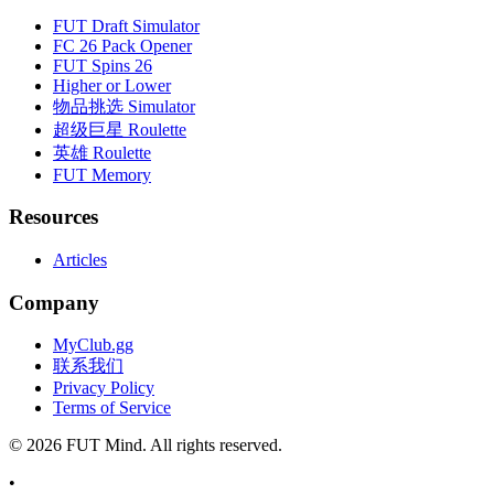
FUT Draft Simulator
FC 26 Pack Opener
FUT Spins 26
Higher or Lower
物品挑选 Simulator
超级巨星 Roulette
英雄 Roulette
FUT Memory
Resources
Articles
Company
MyClub.gg
联系我们
Privacy Policy
Terms of Service
©
2026
FUT Mind. All rights reserved.
•