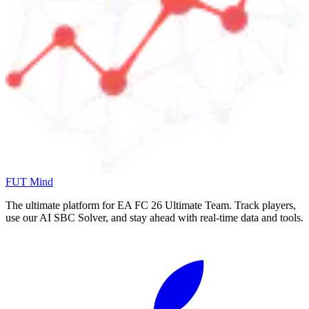
FUT Mind
The ultimate platform for EA FC
26
Ultimate Team. Track players,
use our AI SBC Solver, and stay ahead with real-time data and tools.