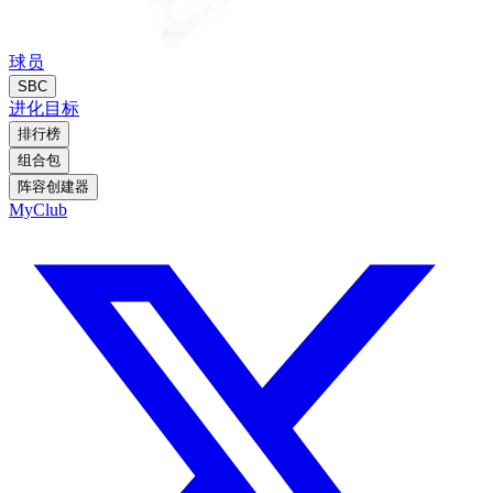
球员
SBC
进化
目标
排行榜
组合包
阵容创建器
MyClub