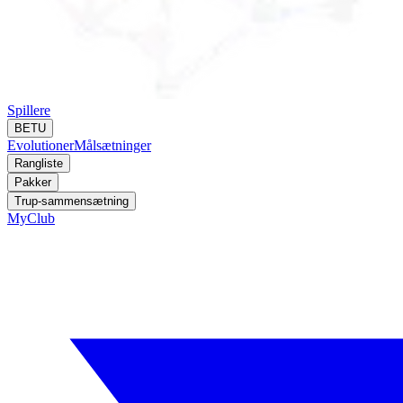
Spillere
BETU
Evolutioner
Målsætninger
Rangliste
Pakker
Trup-sammensætning
MyClub