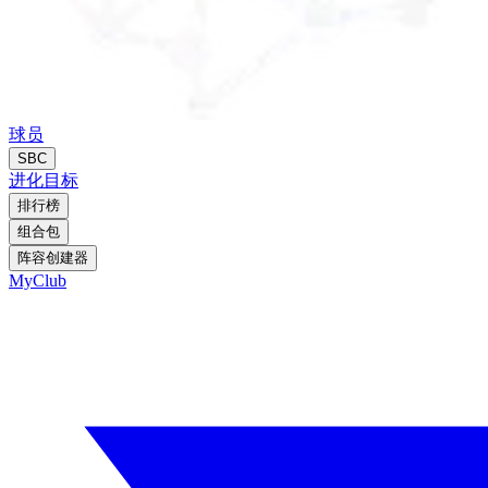
球员
SBC
进化
目标
排行榜
组合包
阵容创建器
MyClub