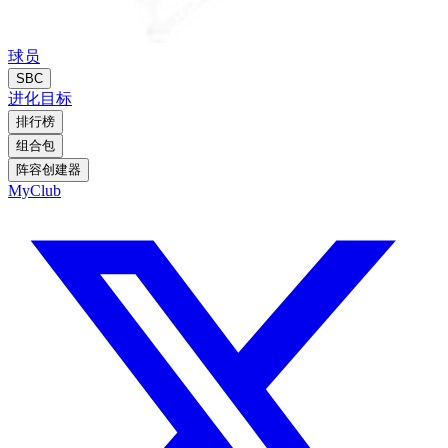
球员
SBC
进化
目标
排行榜
组合包
阵容创建器
MyClub