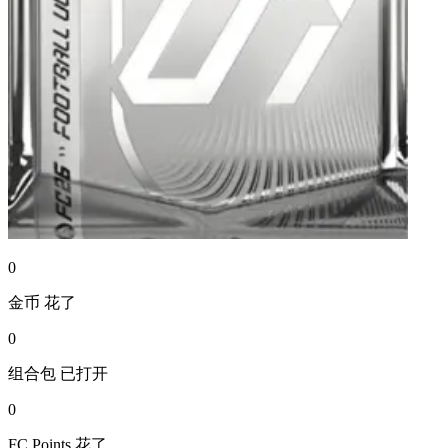
0
金币
花了
0
组合包
已打开
0
FC Points
花了