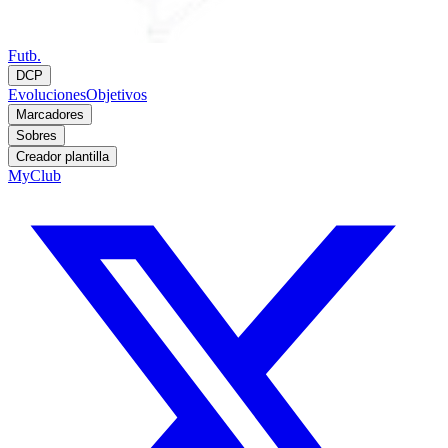
Futb.
DCP
Evoluciones
Objetivos
Marcadores
Sobres
Creador plantilla
MyClub