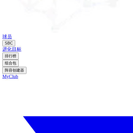
球员
SBC
进化
目标
排行榜
组合包
阵容创建器
MyClub