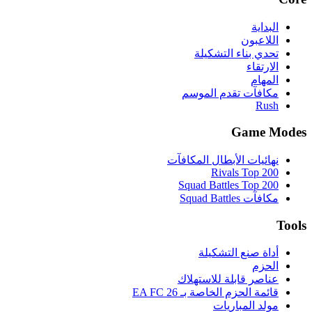
البداية
اللاعبون
تحدي بناء التشكيلة
الارتقاء
المهام
مكافآت تقدم الموسم
Rush
Game Modes
نهائيات الأبطال المكافآت
Rivals Top 200
Squad Battles Top 200
مكافآت Squad Battles
Tools
أداة صنع التشكيلة
الحزم
عناصر قابلة للاستهلاك
قائمة الحزم الخاصة بـ EA FC 26
مولد المباريات