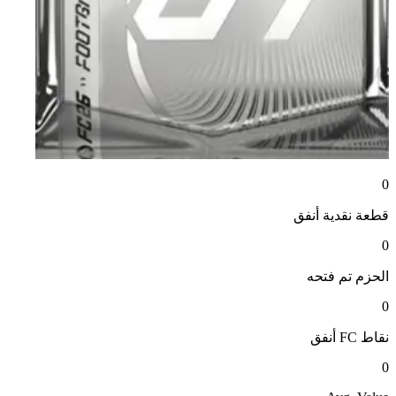
0
قطعة نقدية
أنفق
0
الحزم
تم فتحه
0
نقاط FC
أنفق
0