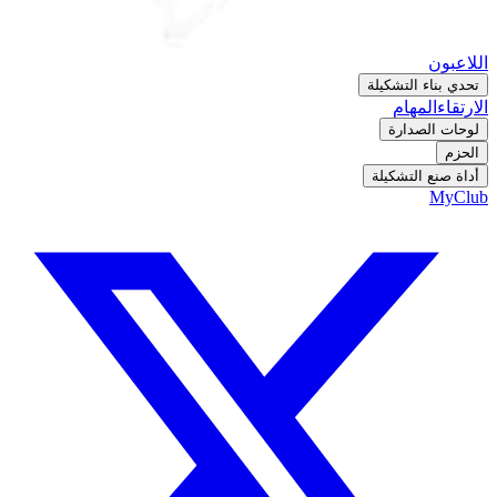
اللاعبون
تحدي بناء التشكيلة
الارتقاء
المهام
لوحات الصدارة
الحزم
أداة صنع التشكيلة
MyClub