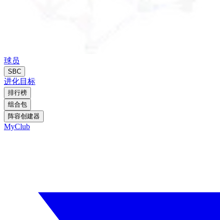
球员
SBC
进化
目标
排行榜
组合包
阵容创建器
MyClub