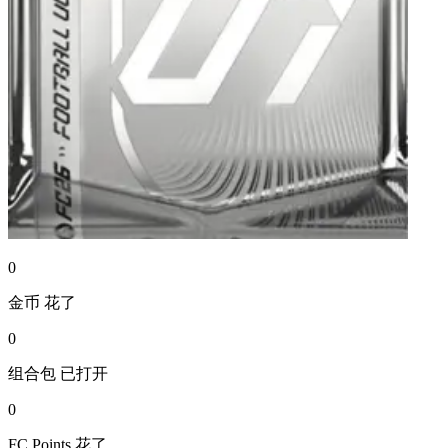
0
金币
花了
0
组合包
已打开
0
FC Points
花了