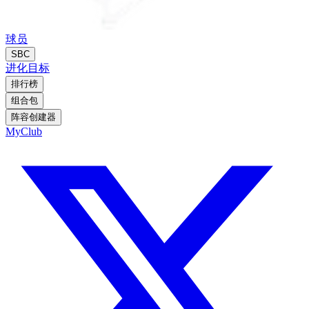
球员
SBC
进化
目标
排行榜
组合包
阵容创建器
MyClub