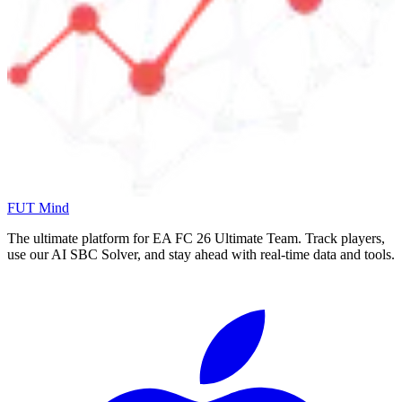
FUT Mind
The ultimate platform for EA FC
26
Ultimate Team. Track players,
use our AI SBC Solver, and stay ahead with real-time data and tools.