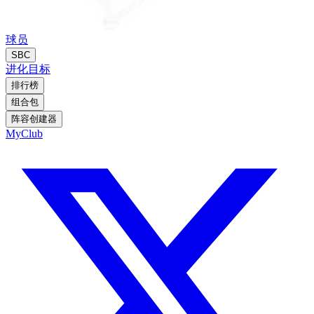
球员
SBC
进化
目标
排行榜
组合包
阵容创建器
MyClub