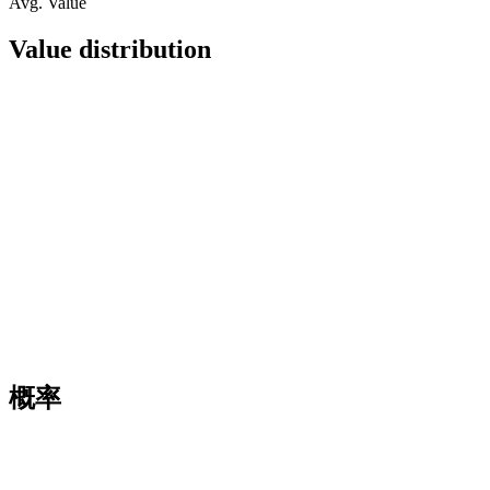
Avg. Value
Value distribution
概率