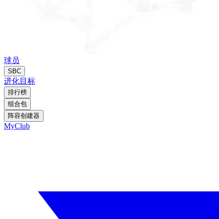
球员
SBC
进化
目标
排行榜
组合包
阵容创建器
MyClub