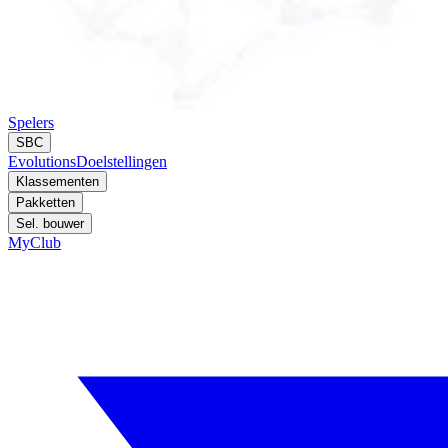
Spelers
SBC
Evolutions
Doelstellingen
Klassementen
Pakketten
Sel. bouwer
MyClub