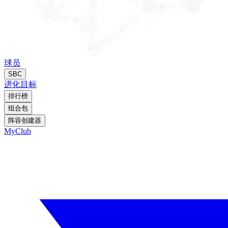
球员
SBC
进化
目标
排行榜
组合包
阵容创建器
MyClub