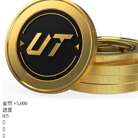
金币 +5,000
进度
0/5


