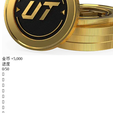
金币 +5,000
进度
0/50






