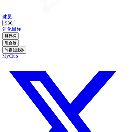
球员
SBC
进化
目标
排行榜
组合包
阵容创建器
MyClub