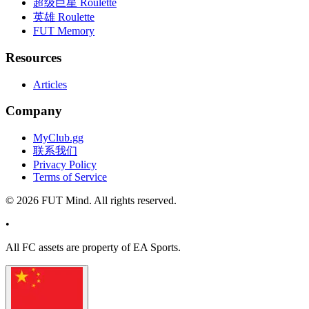
超级巨星 Roulette
英雄 Roulette
FUT Memory
Resources
Articles
Company
MyClub.gg
联系我们
Privacy Policy
Terms of Service
©
2026
FUT Mind. All rights reserved.
•
All
FC
assets are property of EA Sports.