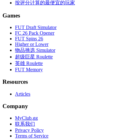
按评分计算的最便宜的玩家
Games
FUT Draft Simulator
FC 26 Pack Opener
FUT Spins 26
Higher or Lower
物品挑选 Simulator
超级巨星 Roulette
英雄 Roulette
FUT Memory
Resources
Articles
Company
MyClub.gg
联系我们
Privacy Policy
Terms of Service