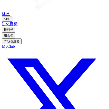
球员
SBC
进化
目标
排行榜
组合包
阵容创建器
MyClub