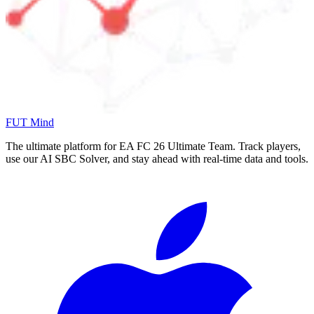
FUT Mind
The ultimate platform for EA FC
26
Ultimate Team. Track players,
use our AI SBC Solver, and stay ahead with real-time data and tools.