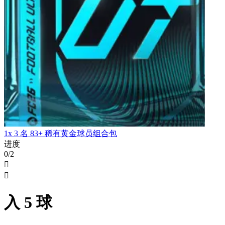
1x 3 名 83+ 稀有黄金球员组合包
进度
0/2


入 5 球