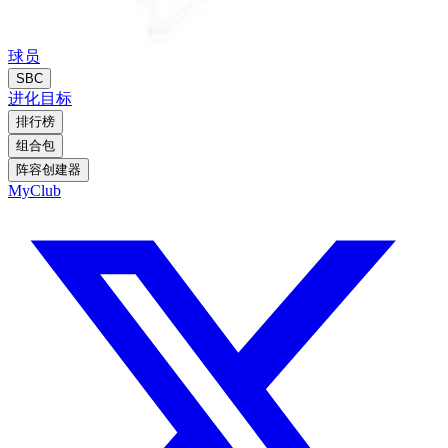
球员
SBC
进化
目标
排行榜
组合包
阵容创建器
MyClub