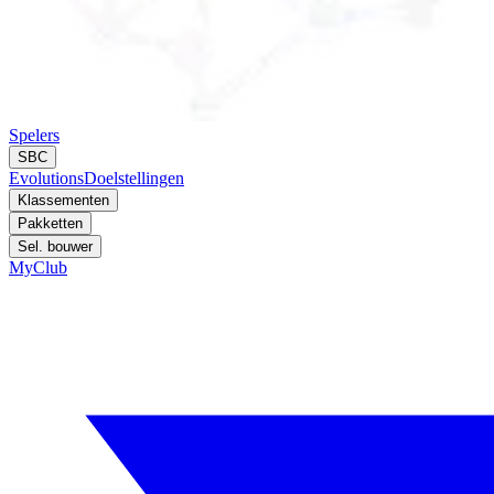
Spelers
SBC
Evolutions
Doelstellingen
Klassementen
Pakketten
Sel. bouwer
MyClub