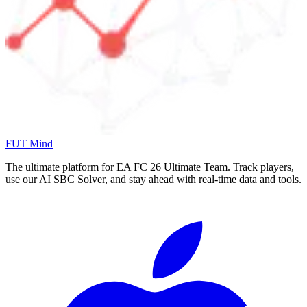
FUT Mind
The ultimate platform for EA FC
26
Ultimate Team. Track players,
use our AI SBC Solver, and stay ahead with real-time data and tools.