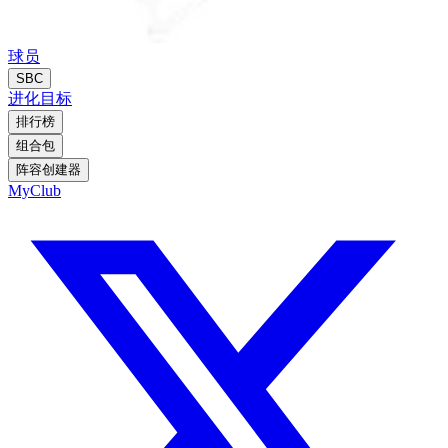
球员
SBC
进化
目标
排行榜
组合包
阵容创建器
MyClub