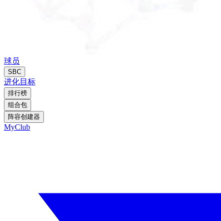
球员
SBC
进化
目标
排行榜
组合包
阵容创建器
MyClub