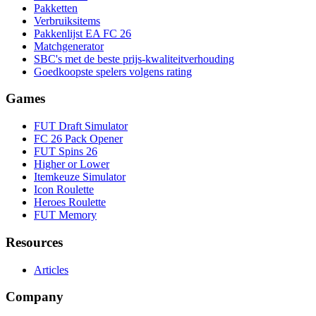
Pakketten
Verbruiksitems
Pakkenlijst EA FC 26
Matchgenerator
SBC's met de beste prijs-kwaliteitverhouding
Goedkoopste spelers volgens rating
Games
FUT Draft Simulator
FC 26 Pack Opener
FUT Spins 26
Higher or Lower
Itemkeuze Simulator
Icon Roulette
Heroes Roulette
FUT Memory
Resources
Articles
Company