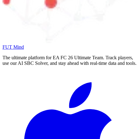
FUT Mind
The ultimate platform for EA FC
26
Ultimate Team. Track players,
use our AI SBC Solver, and stay ahead with real-time data and tools.