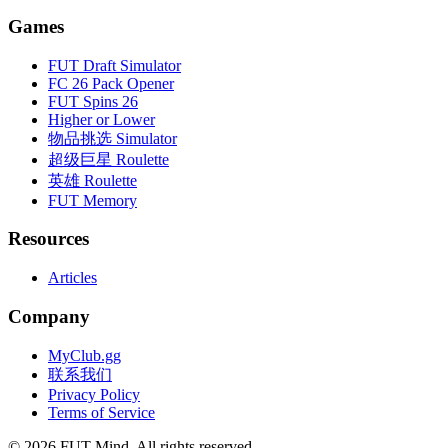
Games
FUT Draft Simulator
FC 26 Pack Opener
FUT Spins 26
Higher or Lower
物品挑选 Simulator
超级巨星 Roulette
英雄 Roulette
FUT Memory
Resources
Articles
Company
MyClub.gg
联系我们
Privacy Policy
Terms of Service
©
2026
FUT Mind. All rights reserved.