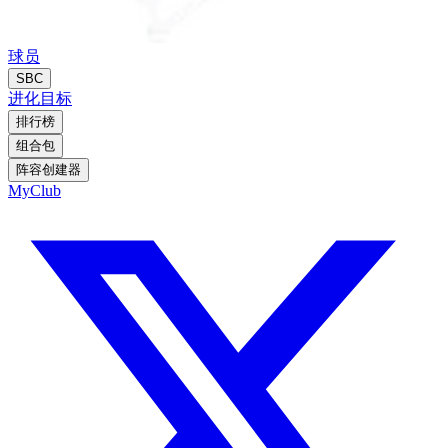
球员
SBC
进化
目标
排行榜
组合包
阵容创建器
MyClub