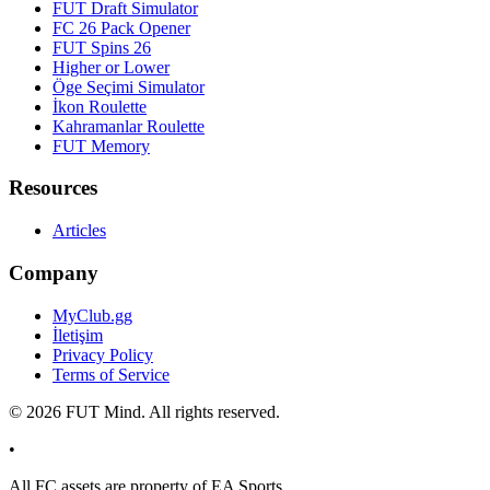
FUT Draft Simulator
FC 26 Pack Opener
FUT Spins 26
Higher or Lower
Öge Seçimi Simulator
İkon Roulette
Kahramanlar Roulette
FUT Memory
Resources
Articles
Company
MyClub.gg
İletişim
Privacy Policy
Terms of Service
©
2026
FUT Mind. All rights reserved.
•
All
FC
assets are property of EA Sports.