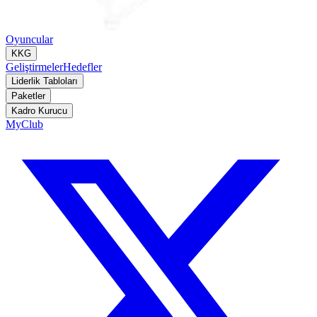
Oyuncular
KKG
Geliştirmeler
Hedefler
Liderlik Tabloları
Paketler
Kadro Kurucu
MyClub