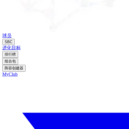
球员
SBC
进化
目标
排行榜
组合包
阵容创建器
MyClub