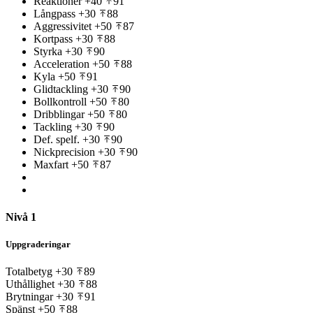
Reaktioner
+40
91
Långpass
+30
88
Aggressivitet
+50
87
Kortpass
+30
88
Styrka
+30
90
Acceleration
+50
88
Kyla
+50
91
Glidtackling
+30
90
Bollkontroll
+50
80
Dribblingar
+50
80
Tackling
+30
90
Def. spelf.
+30
90
Nickprecision
+30
90
Maxfart
+50
87
Nivå 1
Uppgraderingar
Totalbetyg
+30
89
Uthållighet
+30
88
Brytningar
+30
91
Spänst
+50
88