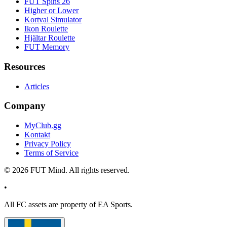
FUT Spins 26
Higher or Lower
Kortval Simulator
Ikon Roulette
Hjältar Roulette
FUT Memory
Resources
Articles
Company
MyClub.gg
Kontakt
Privacy Policy
Terms of Service
©
2026
FUT Mind. All rights reserved.
•
All
FC
assets are property of EA Sports.