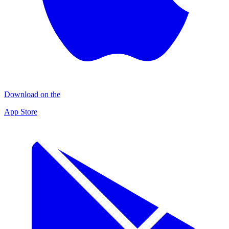
Download on the
App Store