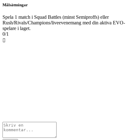
Målsättningar
Spela 1 match i Squad Battles (minst Semiproffs) eller
Rush/Rivals/Champions/liveevenemang med din aktiva EVO-
spelare i laget.
0/1
