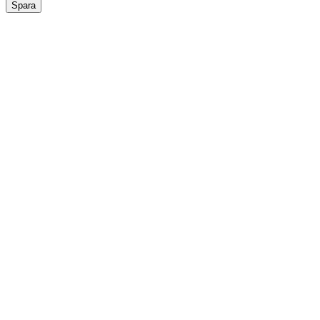
Spara