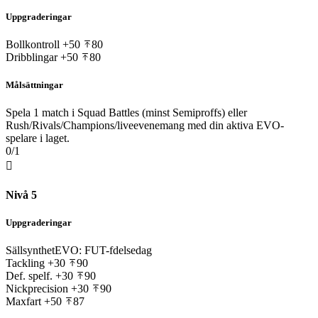
Uppgraderingar
Bollkontroll
+50
80
Dribblingar
+50
80
Målsättningar
Spela 1 match i Squad Battles (minst Semiproffs) eller
Rush/Rivals/Champions/liveevenemang med din aktiva EVO-
spelare i laget.
0/1

Nivå 5
Uppgraderingar
Sällsynthet
EVO: FUT-fdelsedag
Tackling
+30
90
Def. spelf.
+30
90
Nickprecision
+30
90
Maxfart
+50
87