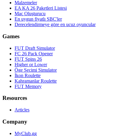
Malzemeler
EA KA 26 Paketleri Listesi
Maç Oluşturucu
En uygun fiyatlı SBC'ler
Derecelendirmeye göre en ucuz oyuncular
Games
FUT Draft Simulator
FC 26 Pack Opener
FUT Spins 26
Higher or Lower
Öge Seçimi Simulator
İkon Roulette
Kahramanlar Roulette
FUT Memory
Resources
Articles
Company
MyClub.gg