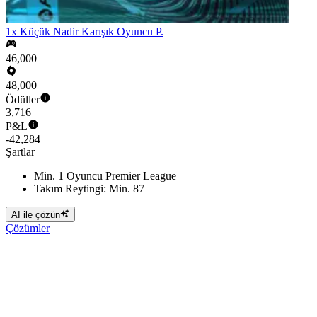
1x Küçük Nadir Karışık Oyuncu P.
46,000
48,000
Ödüller
3,716
P&L
-42,284
Şartlar
Min. 1 Oyuncu Premier League
Takım Reytingi: Min. 87
AI ile çözün
Çözümler