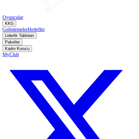
Oyuncular
KKG
Geliştirmeler
Hedefler
Liderlik Tabloları
Paketler
Kadro Kurucu
MyClub