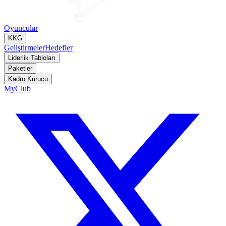
Oyuncular
KKG
Geliştirmeler
Hedefler
Liderlik Tabloları
Paketler
Kadro Kurucu
MyClub