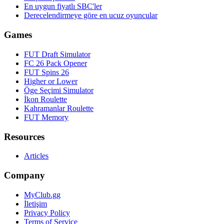
En uygun fiyatlı SBC'ler
Derecelendirmeye göre en ucuz oyuncular
Games
FUT Draft Simulator
FC 26 Pack Opener
FUT Spins 26
Higher or Lower
Öge Seçimi Simulator
İkon Roulette
Kahramanlar Roulette
FUT Memory
Resources
Articles
Company
MyClub.gg
İletişim
Privacy Policy
Terms of Service