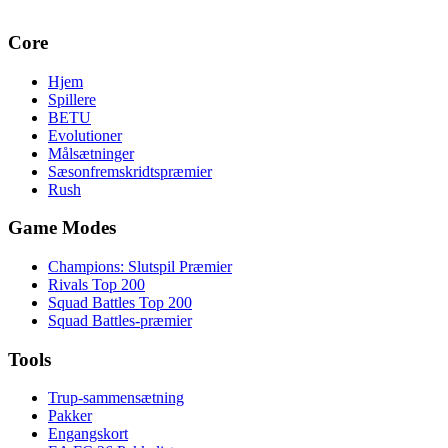
Core
Hjem
Spillere
BETU
Evolutioner
Målsætninger
Sæsonfremskridtspræmier
Rush
Game Modes
Champions: Slutspil Præmier
Rivals Top 200
Squad Battles Top 200
Squad Battles-præmier
Tools
Trup-sammensætning
Pakker
Engangskort