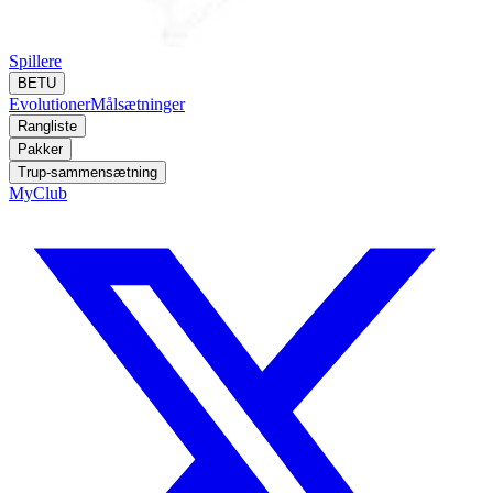
Spillere
BETU
Evolutioner
Målsætninger
Rangliste
Pakker
Trup-sammensætning
MyClub