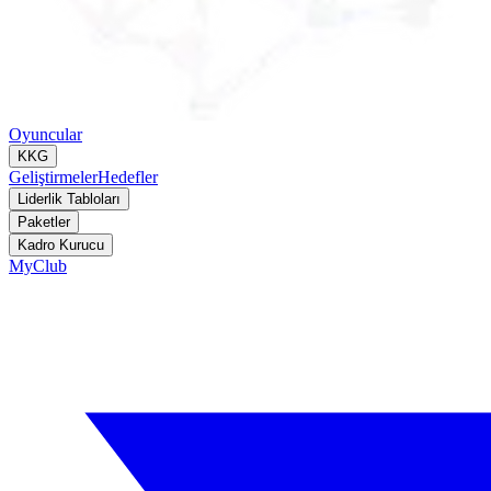
Oyuncular
KKG
Geliştirmeler
Hedefler
Liderlik Tabloları
Paketler
Kadro Kurucu
MyClub