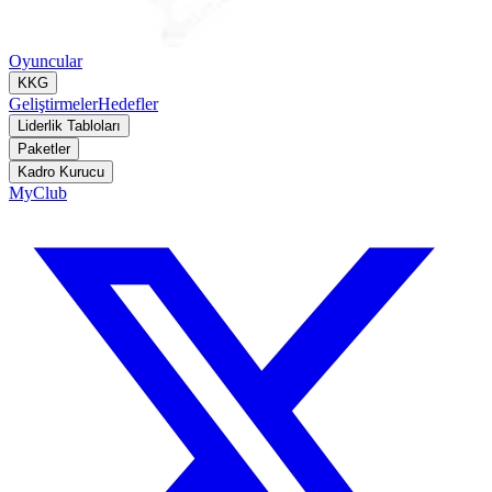
Oyuncular
KKG
Geliştirmeler
Hedefler
Liderlik Tabloları
Paketler
Kadro Kurucu
MyClub