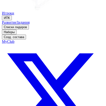
Игроки
ИПК
Развитие
Задания
Списки лидеров
Наборы
Созд. состава
MyClub